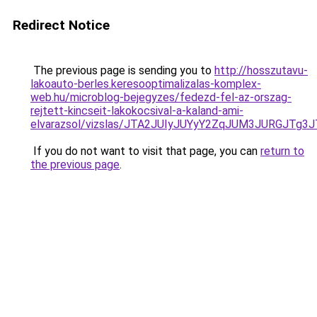
Redirect Notice
The previous page is sending you to
http://hosszutavu-
lakoauto-berles.keresooptimalizalas-komplex-
web.hu/microblog-bejegyzes/fedezd-fel-az-orszag-
rejtett-kincseit-lakokocsival-a-kaland-ami-
elvarazsol/vizslas/JTA2JUIyJUYyY2ZqJUM3JURG
If you do not want to visit that page, you can
return to
the previous page
.