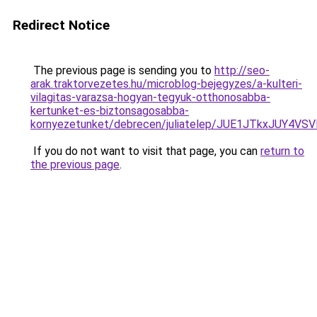
Redirect Notice
The previous page is sending you to
http://seo-
arak.traktorvezetes.hu/microblog-bejegyzes/a-kulteri-
vilagitas-varazsa-hogyan-tegyuk-otthonosabba-
kertunket-es-biztonsagosabba-
kornyezetunket/debrecen/juliatelep/JUE1JTkxJU
If you do not want to visit that page, you can
return to
the previous page
.