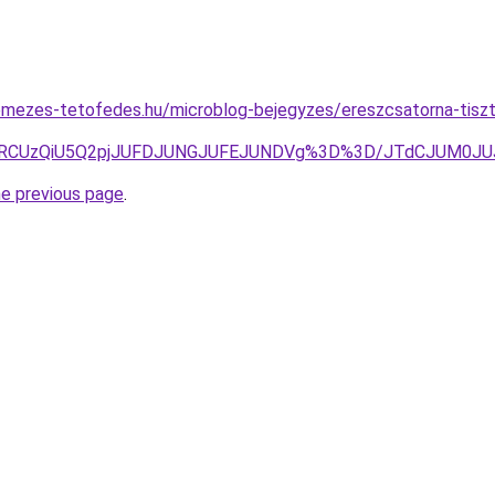
emezes-tetofedes.hu/microblog-bejegyzes/ereszcsatorna-tiszt
ZCVERCUzQiU5Q2pjJUFDJUNGJUFEJUNDVg%3D%3D/JTdCJUM0J
he previous page
.