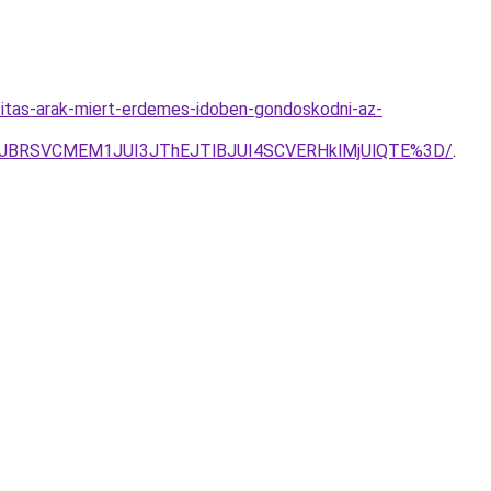
itas-arak-miert-erdemes-idoben-gondoskodni-az-
UJBRSVCMEM1JUI3JThEJTlBJUI4SCVERHklMjUlQTE%3D/
.