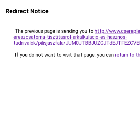
Redirect Notice
The previous page is sending you to
http://www.cserepl
ereszcsatorna-tisztitasrol-arkalkulacio-es-hasznos-
tudnivalok/pilisjaszfalu/JUM0JTBBJUZGJTdEJTFE
If you do not want to visit that page, you can
return to t