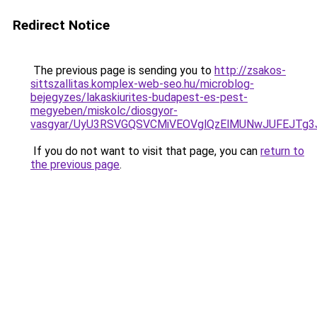
Redirect Notice
The previous page is sending you to
http://zsakos-
sittszallitas.komplex-web-seo.hu/microblog-
bejegyzes/lakaskiurites-budapest-es-pest-
megyeben/miskolc/diosgyor-
vasgyar/UyU3RSVGQSVCMiVEOVglQzElMUNwJUFEJT
If you do not want to visit that page, you can
return to
the previous page
.